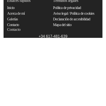
Enlaces rápidos
Términos legales
Inicio
Política de privacidad
Acerca de mí
Aviso legal / Política de cookies
Galerías
Declaración de accesibilidad
Contacto
Mapa del sitio
Contacto
+34 617-481-639
info@miguelriopa.com
© Miguel Riopa. Todos los derechos
reservados.